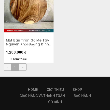
Mặt Bàn Tròn Gỗ Me Tây
Nguyên Khối Đường Kính
60 Dày 4.5 (cm)
1.200.000
₫
3 năm trước
«
1
»
HOME
GIỚI THIỆU
SHOP
GIAO HÀNG VÀ THANH TOÁN
BẢO HÀNH
GỖ ĐỈNH