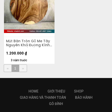
Mặt Bàn Tròn Gỗ Me Tây
Nguyên Khối Đường Kính
60 Dày 4.5 (cm)
1.200.000
₫
3 năm trước
«
1
»
HOME
GIỚI THIỆU
SHOP
GIAO HÀNG VÀ THANH TOÁN
BẢO HÀNH
GỖ ĐỈNH