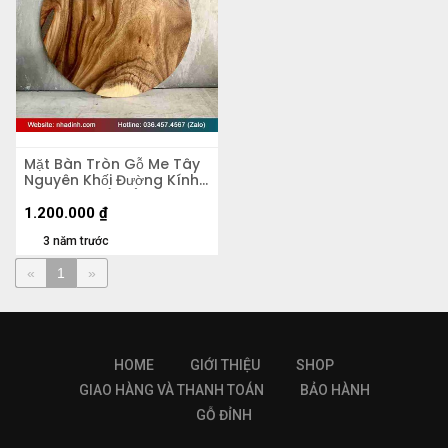
Mặt Bàn Tròn Gỗ Me Tây
Nguyên Khối Đường Kính
60 Dày 4.5 (cm)
1.200.000
₫
3 năm trước
«
1
»
HOME
GIỚI THIỆU
SHOP
GIAO HÀNG VÀ THANH TOÁN
BẢO HÀNH
GỖ ĐỈNH