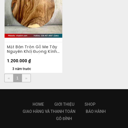
Mặt Bàn Tròn Gỗ Me Tây
Nguyên Khối Đường Kính
60 Dày 4.5 (cm)
1.200.000
₫
3 năm trước
«
1
»
HOME
GIỚI THIỆU
SHOP
GIAO HÀNG VÀ THANH TOÁN
BẢO HÀNH
GỖ ĐỈNH