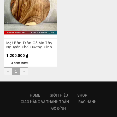
Mặt Bàn Tròn Gỗ Me Tây
Nguyên Khối Đường Kính
60 Dày 4.5 (cm)
1.200.000
₫
3 năm trước
«
1
»
HOME
GIỚI THIỆU
SHOP
GIAO HÀNG VÀ THANH TOÁN
BẢO HÀNH
GỖ ĐỈNH