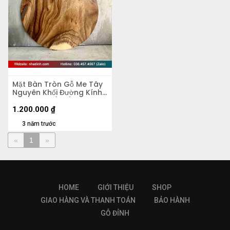
Mặt Bàn Tròn Gỗ Me Tây
Nguyên Khối Đường Kính
60 Dày 4.5 (cm)
1.200.000
₫
3 năm trước
«
1
»
HOME
GIỚI THIỆU
SHOP
GIAO HÀNG VÀ THANH TOÁN
BẢO HÀNH
GỖ ĐỈNH