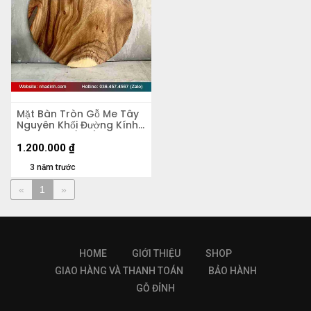
Mặt Bàn Tròn Gỗ Me Tây
Nguyên Khối Đường Kính
60 Dày 4.5 (cm)
1.200.000
₫
3 năm trước
«
1
»
HOME
GIỚI THIỆU
SHOP
GIAO HÀNG VÀ THANH TOÁN
BẢO HÀNH
GỖ ĐỈNH