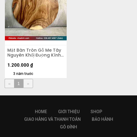
Mặt Bàn Tròn Gỗ Me Tây
Nguyên Khối Đường Kính
60 Dày 4.5 (cm)
1.200.000
₫
3 năm trước
«
1
»
HOME
GIỚI THIỆU
SHOP
GIAO HÀNG VÀ THANH TOÁN
BẢO HÀNH
GỖ ĐỈNH