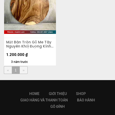
Mặt Bàn Tròn Gỗ Me Tây
Nguyên Khối Đường Kính
60 Dày 4.5 (cm)
1.200.000
₫
3 năm trước
«
1
»
HOME
GIỚI THIỆU
SHOP
GIAO HÀNG VÀ THANH TOÁN
BẢO HÀNH
GỖ ĐỈNH