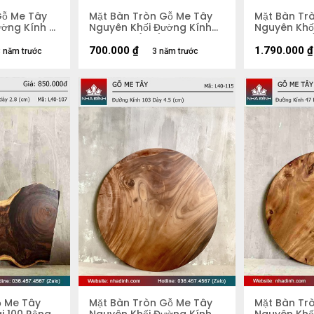
Gỗ Me Tây
Mặt Bàn Tròn Gỗ Me Tây
Mặt Bàn Tr
ờng Kính 81
Nguyên Khối Đường Kính
Nguyên Khối
59 Dày 4 (cm)
58 Dày 5,2
700.000
₫
1.790.000
₫
 năm trước
3 năm trước
ỗ Me Tây
Mặt Bàn Tròn Gỗ Me Tây
Mặt Bàn Tr