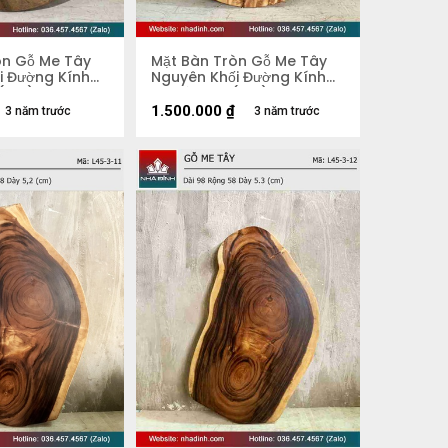
òn Gỗ Me Tây
Mặt Bàn Tròn Gỗ Me Tây
i Đường Kính
Nguyên Khối Đường Kính
 (cm)
74 Dày 3.8 (cm)
1.500.000
₫
3 năm trước
3 năm trước