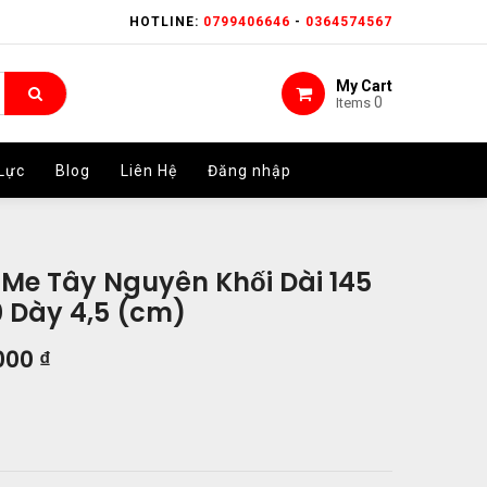
HOTLINE:
HOTLINE:
0799406646
0799406646
-
-
0364574567
0364574567
My Cart
My Cart
0
0
Items
Items
Lực
Lực
Blog
Blog
Liên Hệ
Liên Hệ
Đăng nhập
Đăng nhập
 Me Tây Nguyên Khối Dài 145
 Dày 4,5 (cm)
000
₫