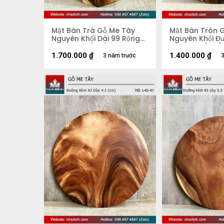
Mặt Bàn Trà Gỗ Me Tây
Mặt Bàn Tròn 
Nguyên Khối Dài 99 Rộng
Nguyên Khối Đ
51 Dày 5,2 (cm)
70 Dày 4 (cm)
1.700.000
₫
1.400.000
₫
3 năm trước
3