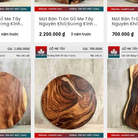
Gỗ Me Tây
Mặt Bàn Tròn Gỗ Me Tây
Mặt Bàn Tr
ường Kính
Nguyên Khối Đường Kính 81
Nguyên Khố
Dày 4,3 (cm)
54 Dày 4.4
2.200.000
₫
700.000
₫
 năm trước
3 năm trước