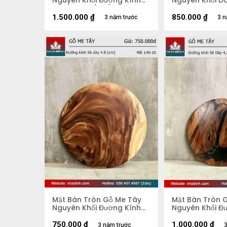
Nguyên Khối Đường Kính
Nguyên Khối Dà
74 Dày 3.9 (cm)
67-44-90 Dày 
1.500.000
₫
850.000
₫
3 năm trước
3 n
Mặt Bàn Tròn Gỗ Me Tây
Mặt Bàn Tròn 
Nguyên Khối Đường Kính
Nguyên Khối Đ
56 Dày 4,8 (cm)
58 Dày 4,2 (c
750.000
₫
1.000.000
₫
3 năm trước
3