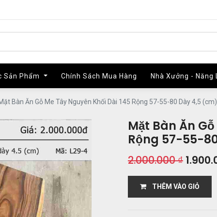
c Sản Phẩm
c Sản Phẩm
Chính Sách Mua Hàng
Chính Sách Mua Hàng
Nhà Xưởng - Năng 
Nhà Xưởng - Năng 
Mặt Bàn Ăn Gỗ Me Tây Nguyên Khối Dài 145 Rộng 57-55-80 Dày 4,5 (cm)
Mặt Bàn Ăn Gỗ
Rộng 57-55-80
2.000.000
₫
1.900.
THÊM VÀO GIỎ