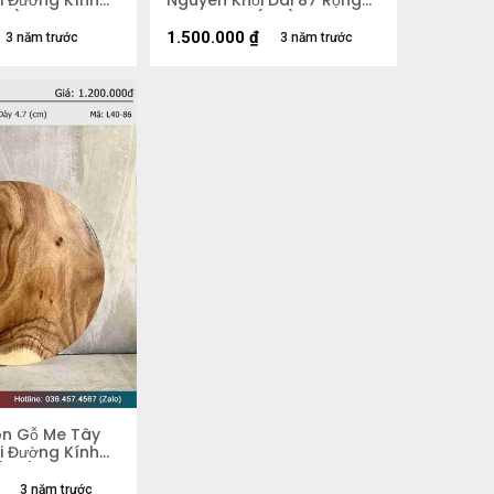
i Đường Kính
Nguyên Khối Dài 87 Rộng
cm)
50 Dày 5,4 (cm)
1.500.000
₫
3 năm trước
3 năm trước
òn Gỗ Me Tây
i Đường Kính
 (cm)
3 năm trước