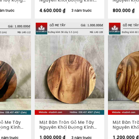
i 100 Rộng
Nguyên Khối Đường Kính
Nguyên Khố
2,8 (cm)
103 Dày 4,5 (cm)
47 Dày 5 (
4.600.000
₫
800.000
₫
ăm trước
3 năm trước
Gỗ Me Tây
Mặt Bàn Tròn Gỗ Me Tây
Mặt Bàn Tr
ường Kính
Nguyên Khối Đường Kính
Nguyên Khố
m)
58 Dày 5,5 (cm)
60 Dày 4.5
1.000.000
₫
1.200.000
₫
 năm trước
3 năm trước