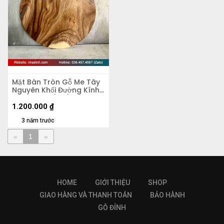
Mặt Bàn Tròn Gỗ Me Tây
Nguyên Khối Đường Kính
60 Dày 4.5 (cm)
1.200.000
₫
3 năm trước
«
1
»
HOME
GIỚI THIỆU
SHOP
GIAO HÀNG VÀ THANH TOÁN
BẢO HÀNH
GỖ ĐỈNH