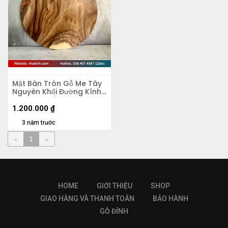
Mặt Bàn Tròn Gỗ Me Tây
Nguyên Khối Đường Kính
60 Dày 4.5 (cm)
1.200.000
₫
3 năm trước
«
1
»
HOME
GIỚI THIỆU
SHOP
GIAO HÀNG VÀ THANH TOÁN
BẢO HÀNH
GỖ ĐỈNH