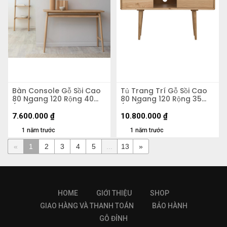
Bàn Console Gỗ Sồi Cao
Tủ Trang Trí Gỗ Sồi Cao
80 Ngang 120 Rộng 40
80 Ngang 120 Rộng 35
(cm)
(cm)
7.600.000
₫
10.800.000
₫
1 năm trước
1 năm trước
«
1
2
3
4
5
...
13
»
HOME
GIỚI THIỆU
SHOP
GIAO HÀNG VÀ THANH TOÁN
BẢO HÀNH
GỖ ĐỈNH