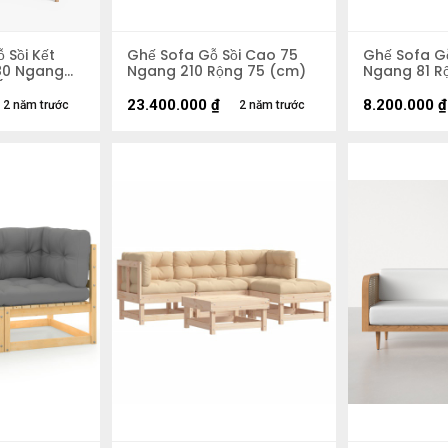
 Sồi Kết
Ghế Sofa Gỗ Sồi Cao 75
Ghế Sofa G
80 Ngang
Ngang 210 Rộng 75 (cm)
Ngang 81 R
 (cm)
23.400.000
₫
8.200.000
₫
2 năm trước
2 năm trước