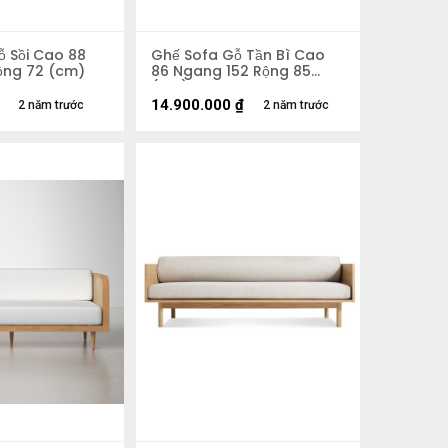
ỗ Sồi Cao 88
Ghế Sofa Gỗ Tần Bì Cao
ộng 72 (cm)
86 Ngang 152 Rộng 85
(cm)
14.900.000
₫
2 năm trước
2 năm trước