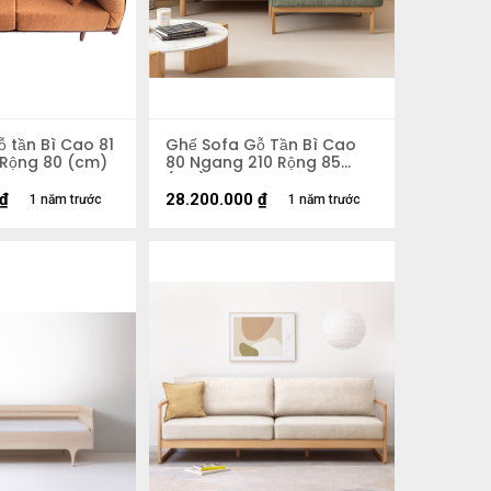
 tần Bì Cao 81
Ghế Sofa Gỗ Tần Bì Cao
Rộng 80 (cm)
80 Ngang 210 Rộng 85
(cm)
₫
28.200.000
₫
1 năm trước
1 năm trước