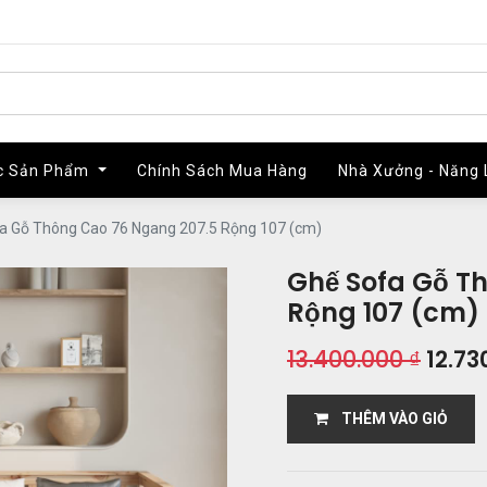
c Sản Phẩm
c Sản Phẩm
Chính Sách Mua Hàng
Chính Sách Mua Hàng
Nhà Xưởng - Năng 
Nhà Xưởng - Năng 
a Gỗ Thông Cao 76 Ngang 207.5 Rộng 107 (cm)
Ghế Sofa Gỗ T
Rộng 107 (cm)
13.400.000
₫
12.73
THÊM VÀO GIỎ