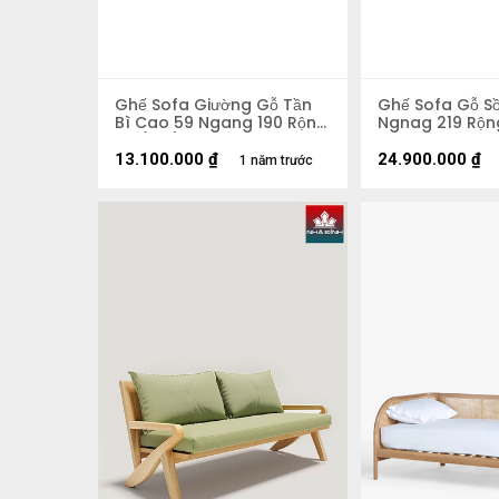
Ghế Sofa Giường Gỗ Tần
Ghế Sofa Gỗ Sồ
Bì Cao 59 Ngang 190 Rộng
Ngnag 219 Rộn
80 (cm)
13.100.000
₫
24.900.000
₫
1 năm trước