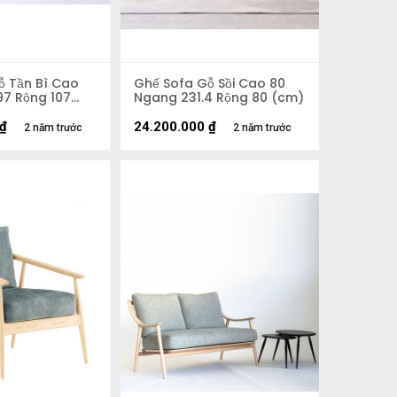
ỗ Tần Bì Cao
Ghế Sofa Gỗ Sồi Cao 80
97 Rộng 107
Ngang 231.4 Rộng 80 (cm)
₫
24.200.000
₫
2 năm trước
2 năm trước