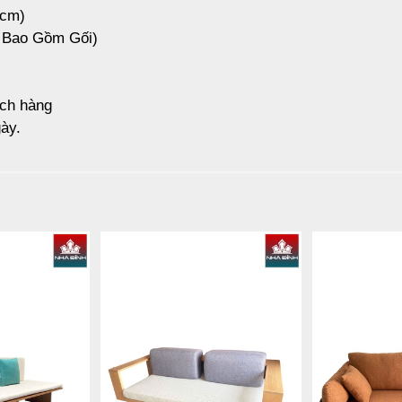
(cm)
a Bao Gồm Gối)
ách hàng
ày.