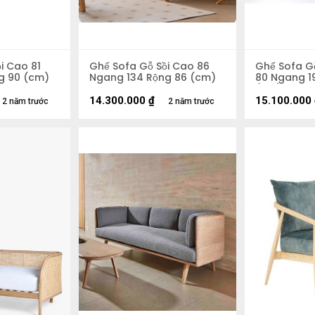
i Cao 81
Ghế Sofa Gỗ Sồi Cao 86
Ghế Sofa G
g 90 (cm)
Ngang 134 Rộng 86 (cm)
80 Ngang 1
(cm)
14.300.000
₫
15.100.000
2 năm trước
2 năm trước