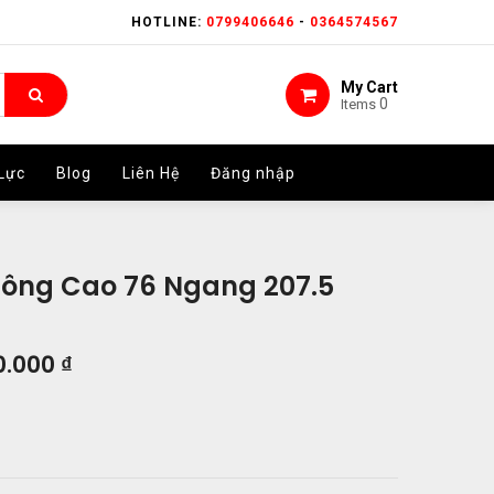
HOTLINE:
HOTLINE:
0799406646
0799406646
-
-
0364574567
0364574567
My Cart
My Cart
0
0
Items
Items
Lực
Lực
Blog
Blog
Liên Hệ
Liên Hệ
Đăng nhập
Đăng nhập
hông Cao 76 Ngang 207.5
0.000
₫