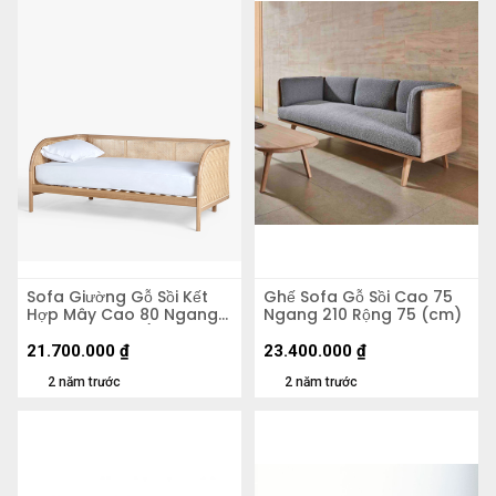
Sofa Giường Gỗ Sồi Kết
Ghế Sofa Gỗ Sồi Cao 75
Hợp Mây Cao 80 Ngang
Ngang 210 Rộng 75 (cm)
200 Rộng 98,5 (cm)
21.700.000
₫
23.400.000
₫
2 năm trước
2 năm trước