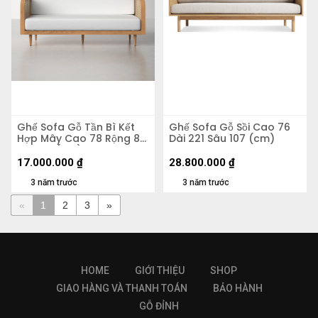
Ghế Sofa Gỗ Tần Bì Kết
Ghế Sofa Gỗ Sồi Cao 76
Hợp Mây Cao 78 Rộng 83
Dài 221 Sâu 107 (cm)
Dài 190 (cm)
17.000.000
₫
28.800.000
₫
3 năm trước
3 năm trước
«
1
2
3
»
HOME
GIỚI THIỆU
SHOP
GIAO HÀNG VÀ THANH TOÁN
BẢO HÀNH
GỖ ĐỈNH