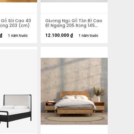
 Gỗ Sồi Cao 40
Giường Ngủ Gỗ Tần Bì Cao
Rộng 203 (cm)
81 Ngang 205 Rộng 145
(cm)
₫
12.100.000
₫
1 năm trước
1 năm trước