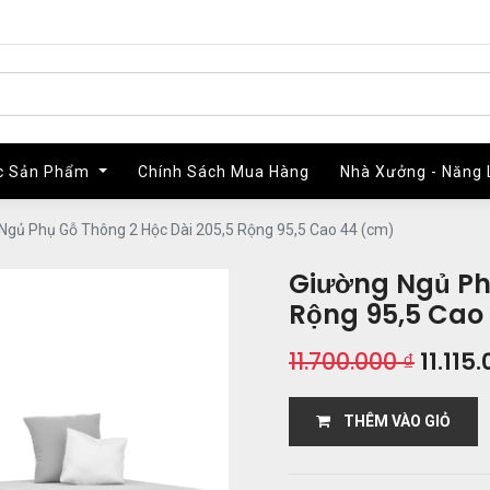
c Sản Phẩm
c Sản Phẩm
Chính Sách Mua Hàng
Chính Sách Mua Hàng
Nhà Xưởng - Năng 
Nhà Xưởng - Năng 
Ngủ Phụ Gỗ Thông 2 Hộc Dài 205,5 Rộng 95,5 Cao 44 (cm)
Giường Ngủ Ph
Rộng 95,5 Cao
11.700.000
₫
11.115
THÊM VÀO GIỎ