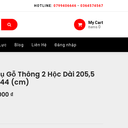
HOTLINE:
HOTLINE:
0799406646
0799406646
-
-
0364574567
0364574567
My Cart
My Cart
0
0
Items
Items
Lực
Lực
Blog
Blog
Liên Hệ
Liên Hệ
Đăng nhập
Đăng nhập
ụ Gỗ Thông 2 Hộc Dài 205,5
 44 (cm)
.000
₫