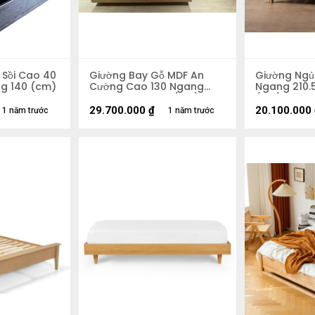
 Sồi Cao 40
Giường Bay Gỗ MDF An
Giường Ngủ
g 140 (cm)
Cường Cao 130 Ngang
Ngang 210.
347.5 Rộng 211.5 (cm)
(cm)
29.700.000
₫
20.100.000
1 năm trước
1 năm trước