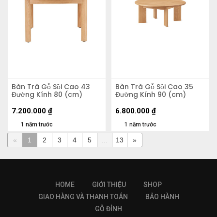
Bàn Trà Gỗ Sồi Cao 43
Bàn Trà Gỗ Sồi Cao 35
Đường Kính 80 (cm)
Đường Kính 90 (cm)
7.200.000
₫
6.800.000
₫
1 năm trước
1 năm trước
«
1
2
3
4
5
...
13
»
HOME
GIỚI THIỆU
SHOP
GIAO HÀNG VÀ THANH TOÁN
BẢO HÀNH
GỖ ĐỈNH