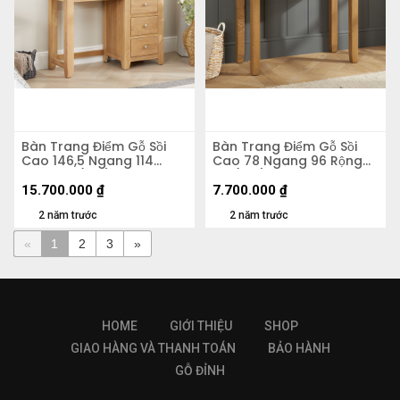
Bàn Trang Điểm Gỗ Sồi
Bàn Trang Điểm Gỗ Sồi
Cao 146,5 Ngang 114
Cao 78 Ngang 96 Rộng
Rộng 43 (cm)
45 (cm)
15.700.000
₫
7.700.000
₫
2 năm trước
2 năm trước
«
1
2
3
»
HOME
GIỚI THIỆU
SHOP
GIAO HÀNG VÀ THANH TOÁN
BẢO HÀNH
GỖ ĐỈNH