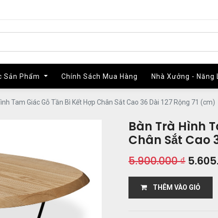
c Sản Phẩm
c Sản Phẩm
Chính Sách Mua Hàng
Chính Sách Mua Hàng
Nhà Xưởng - Năng 
Nhà Xưởng - Năng 
ình Tam Giác Gỗ Tần Bì Kết Hợp Chân Sắt Cao 36 Dài 127 Rộng 71 (cm)
Bàn Trà Hình T
Chân Sắt Cao 3
5.900.000
₫
5.605
THÊM VÀO GIỎ