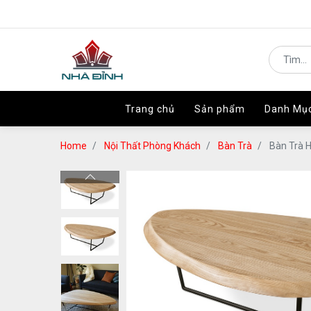
Trang chủ
Trang chủ
Sản phẩm
Sản phẩm
Danh Mụ
Danh Mụ
Home
Nội Thất Phòng Khách
Bàn Trà
Bàn Trà H