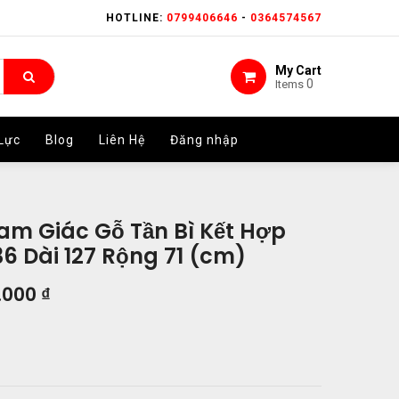
HOTLINE:
HOTLINE:
0799406646
0799406646
-
-
0364574567
0364574567
My Cart
My Cart
0
0
Items
Items
Lực
Lực
Blog
Blog
Liên Hệ
Liên Hệ
Đăng nhập
Đăng nhập
am Giác Gỗ Tần Bì Kết Hợp
6 Dài 127 Rộng 71 (cm)
.000
₫