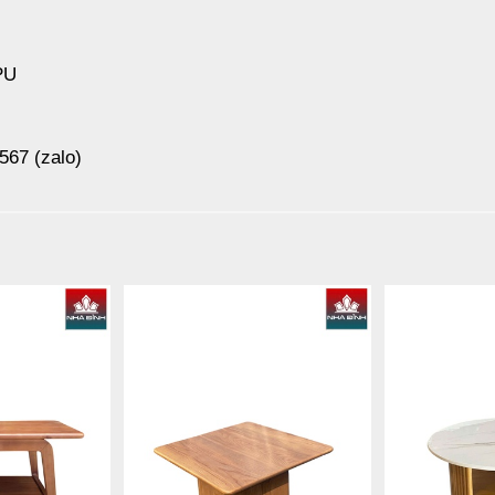
PU
567 (zalo)