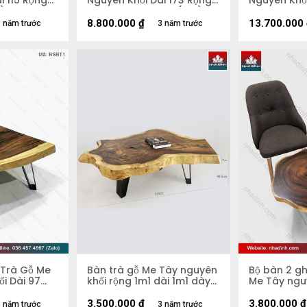
i 115 Rộng
Nguyên Khối Dài 173 Rộng
Nguyên Khố
)
135 Dày 10 Cao 45(cm)
118-74-99 
8.800.000
₫
13.700.000
 năm trước
3 năm trước
 Trà Gỗ Me
Bàn trà gỗ Me Tây nguyên
Bộ bàn 2 g
i Dài 97
khối rộng 1m1 dài 1m1 dày
Me Tây ngu
 Mặt Dày
7cm
m)
3.500.000
₫
3.800.000
₫
 năm trước
3 năm trước