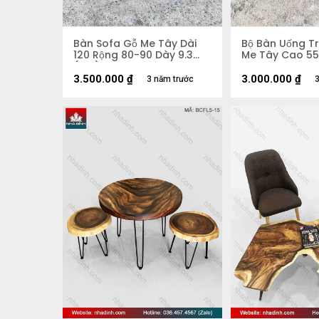
Bàn Sofa Gỗ Me Tây Dài
Bộ Bàn Uống T
120 Rộng 80-90 Dày 9.3
Me Tây Cao 55
(cm)
3.500.000
₫
3.000.000
₫
3 năm trước
3