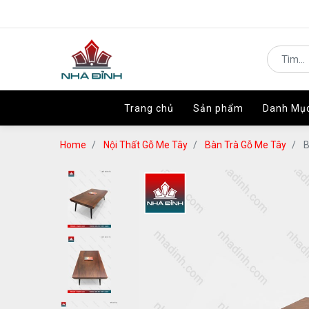
Trang chủ
Trang chủ
Sản phẩm
Sản phẩm
Danh Mụ
Danh Mụ
Home
Nội Thất Gỗ Me Tây
Bàn Trà Gỗ Me Tây
B