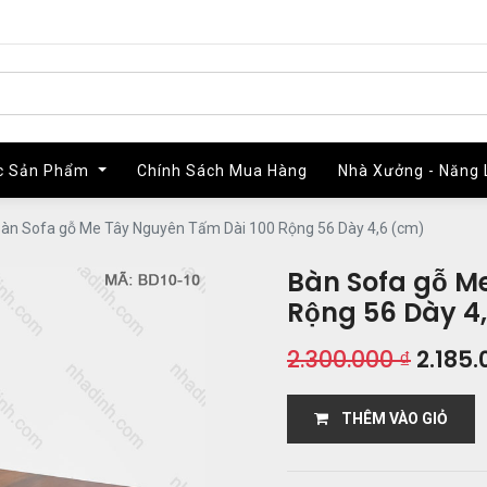
c Sản Phẩm
c Sản Phẩm
Chính Sách Mua Hàng
Chính Sách Mua Hàng
Nhà Xưởng - Năng 
Nhà Xưởng - Năng 
àn Sofa gỗ Me Tây Nguyên Tấm Dài 100 Rộng 56 Dày 4,6 (cm)
Bàn Sofa gỗ M
Rộng 56 Dày 4
2.300.000
₫
2.185.
THÊM VÀO GIỎ