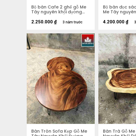
Bộ bàn Cafe 2 ghế gỗ Me
Bộ bàn đọc sác
Tây nguyên khối đường
Me Tây nguyên 
kính 66 dày 5 (cm)
1m07 rộng 72 
dày 7 (cm)
2.250.000
₫
4.200.000
₫
3 năm trước
3
Bàn Tròn Sofa Kẹp Gỗ Me
Bàn Trà Gỗ Me