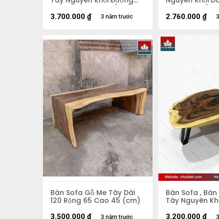
Tây Nguyên Khối Đường
Nguyên Khối Dà
Kính 60-75 Dày 5 (cm)
90 Cao 37 (cm
3.700.000
₫
2.760.000
₫
3 năm trước
3
Bàn Sofa Gỗ Me Tây Dài
Bàn Sofa , Bàn
120 Rộng 65 Cao 45 (cm)
Tây Nguyên Khố
Rộng 83-87-65
6,8 Cao 45 (c
3.500.000
₫
3.200.000
₫
3 năm trước
3