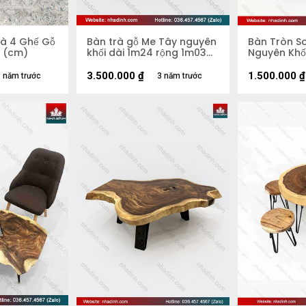
rà 4 Ghế Gỗ
Bàn trà gỗ Me Tây nguyên
Bàn Tròn S
 (cm)
khối dài 1m24 rộng 1m03
Nguyên Khố
cao 40,5cm mặt dày 7cm
600 dày 50
3.500.000
₫
1.500.000
₫
 năm trước
3 năm trước