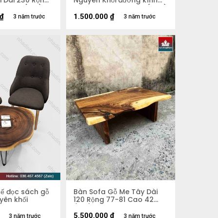
i Dài 230 Rộng
Nguyên Khối đường kính
Cao 45 (cm)
600 dày 50 cao 450 (mm)
₫
1.500.000
₫
3 năm trước
3 năm trước
hế đọc sách gỗ
Bàn Sofa Gỗ Me Tây Dài
yên khối
120 Rộng 77-81 Cao 42
(cm)
5.500.000
₫
3 năm trước
3 năm trước