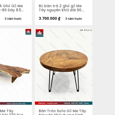
 4 Ghế Gỗ Me
Bộ bàn trà 2 ghế gỗ Me
-80 Dày 8.5
Tây nguyên khối dài 90
m)
rộng 50-47 dày 5,5 (cm)
3.700.000
₫
3 năm trước
3 năm trước
 Me Tây
Bàn Tròn Sofa Gỗ Me Tây