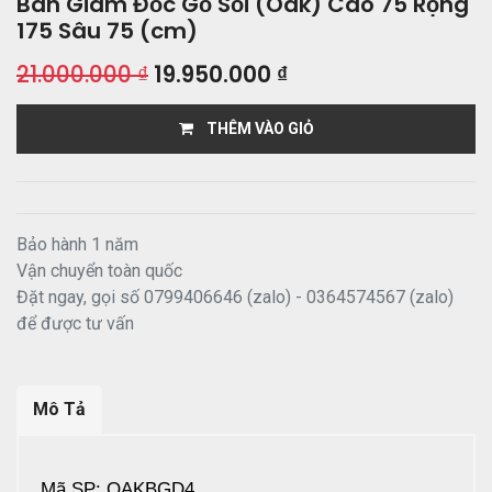
Bàn Giám Đốc Gỗ Sồi (Oak) Cao 75 Rộng
175 Sâu 75 (cm)
21.000.000
₫
19.950.000
₫
THÊM VÀO GIỎ
Bảo hành 1 năm
Vận chuyển toàn quốc
Đặt ngay, gọi số 0799406646 (zalo) - 0364574567 (zalo)
để được tư vấn
Mô Tả
Mã SP: OAKBGD4