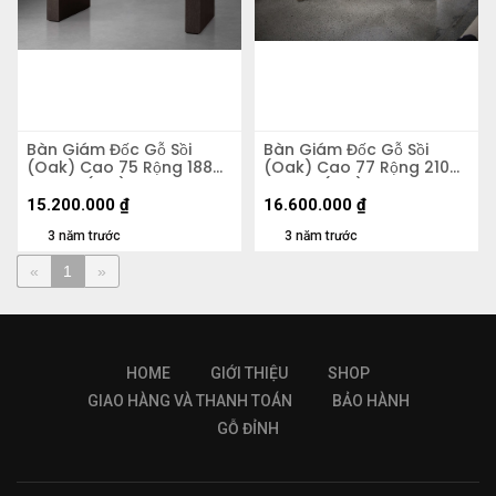
Bàn Giám Đốc Gỗ Sồi
Bàn Giám Đốc Gỗ Sồi
(Oak) Cao 75 Rộng 188
(Oak) Cao 77 Rộng 210
Sâu 58 (cm)
Sâu 67 (cm)
15.200.000
₫
16.600.000
₫
3 năm trước
3 năm trước
«
1
»
HOME
GIỚI THIỆU
SHOP
GIAO HÀNG VÀ THANH TOÁN
BẢO HÀNH
GỖ ĐỈNH