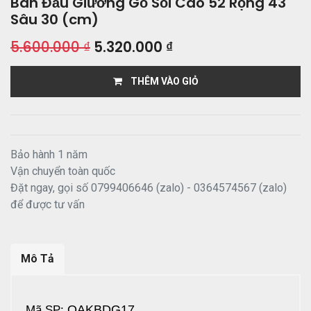
Bàn Đầu Giường Gỗ Sồi Cao 52 Rộng 43
Sâu 30 (cm)
5.600.000
₫
5.320.000
₫
THÊM VÀO GIỎ
Bảo hành 1 năm
Vận chuyển toàn quốc
Đặt ngay, gọi số 0799406646 (zalo) - 0364574567 (zalo)
để được tư vấn
Mô Tả
Mã SP:
OAKBDG17