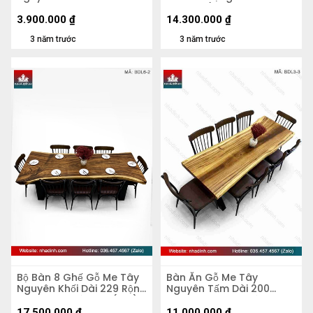
rộng 900-710-610 dày 53
Cao 75 (cm)
(mm)
3.900.000
₫
14.300.000
₫
3 năm trước
3 năm trước
Bộ Bàn 8 Ghế Gỗ Me Tây
Bàn Ăn Gỗ Me Tây
Nguyên Khối Dài 229 Rộng
Nguyên Tấm Dài 200
98-78-100 Dày 7,5 (cm)
Rộng 74-64-66 Dày 5,5
(cm)
17.500.000
₫
11.000.000
₫