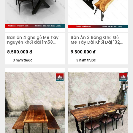
Bàn ăn 4 ghế gỗ Me Tây
Bàn Ăn 2 Băng Ghế Gỗ
nguyên khối dài 1m58
Me Tây Dài Khối Dài 132
rộng 82-67-1m11 dày 6,5
Rộng 88-89 Dày 7 (cm)
(cm)
8.500.000
₫
9.500.000
₫
3 năm trước
3 năm trước