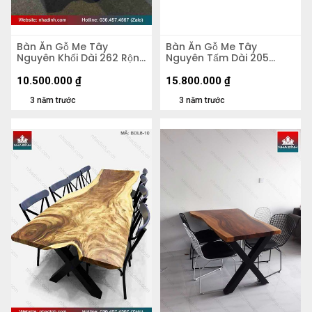
Bàn Ăn Gỗ Me Tây
Bàn Ăn Gỗ Me Tây
Nguyên Khối Dài 262 Rộng
Nguyên Tấm Dài 205
117-90-110 Dày 5,3 Cao 75
Rộng 103-97-98 Dày 7
(cm)
(cm)
10.500.000
₫
15.800.000
₫
3 năm trước
3 năm trước