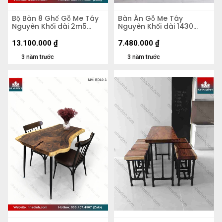
Bộ Bàn 8 Ghế Gỗ Me Tây
Bàn Ăn Gỗ Me Tây
Nguyên Khối dài 2m5
Nguyên Khối dài 1430
rộng 78-65-88 dày 4,5
rộng 680-700-990 dày
(cm)
46 (mm)
13.100.000
₫
7.480.000
₫
3 năm trước
3 năm trước