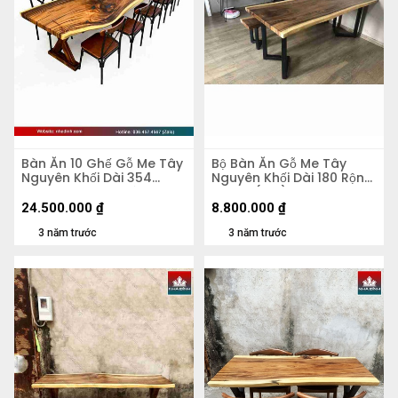
Bàn Ăn 10 Ghế Gỗ Me Tây
Bộ Bàn Ăn Gỗ Me Tây
Nguyên Khối Dài 354
Nguyên Khối Dài 180 Rộng
Rộng 95-85-92 Dày 6,7
75-80 (cm)
Cao 75 (cm)
24.500.000
₫
8.800.000
₫
3 năm trước
3 năm trước