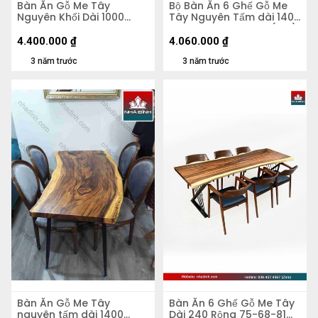
Bàn Ăn Gỗ Me Tây
Bộ Bàn Ăn 6 Ghế Gỗ Me
Nguyên Khối Dài 1000
Tây Nguyên Tấm dài 140
Rộng 590 - 870 dày 50
rộng 53-66 dày 4,5 (cm)
cao 750 (mm)
4.400.000
₫
4.060.000
₫
3 năm trước
3 năm trước
Bàn Ăn Gỗ Me Tây
Bàn Ăn 6 Ghế Gỗ Me Tây
nguyên tấm dài 1400
Dài 240 Rộng 75-68-81