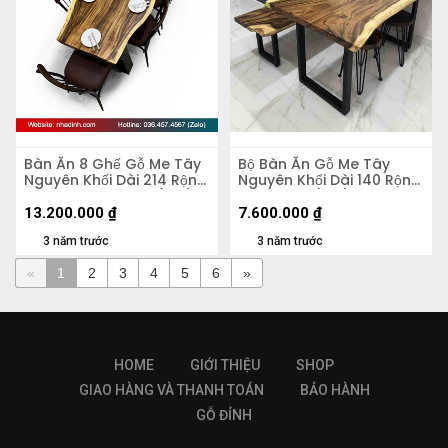
Bàn Ăn 8 Ghế Gỗ Me Tây
Bộ Bàn Ăn Gỗ Me Tây
Nguyên Khối Dài 214 Rộng
Nguyên Khối Dài 140 Rộng
64,5-77-80 Dày 5 (cm)
71 Cao 75 (cm)
13.200.000
₫
7.600.000
₫
3 năm trước
3 năm trước
«
1
2
3
4
5
6
»
HOME
GIỚI THIỆU
SHOP
GIAO HÀNG VÀ THANH TOÁN
BẢO HÀNH
GỖ ĐỈNH