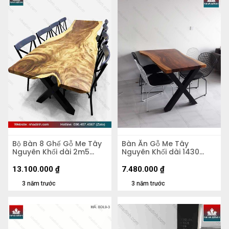
Bộ Bàn 8 Ghế Gỗ Me Tây
Bàn Ăn Gỗ Me Tây
Nguyên Khối dài 2m5
Nguyên Khối dài 1430
rộng 78-65-88 dày 4,5
rộng 680-700-990 dày
(cm)
46 (mm)
13.100.000
₫
7.480.000
₫
3 năm trước
3 năm trước