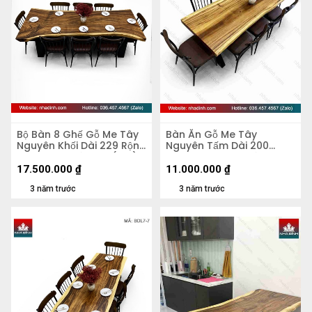
Bộ Bàn 8 Ghế Gỗ Me Tây
Bàn Ăn Gỗ Me Tây
Nguyên Khối Dài 229 Rộng
Nguyên Tấm Dài 200
98-78-100 Dày 7,5 (cm)
Rộng 74-64-66 Dày 5,5
(cm)
17.500.000
₫
11.000.000
₫
3 năm trước
3 năm trước