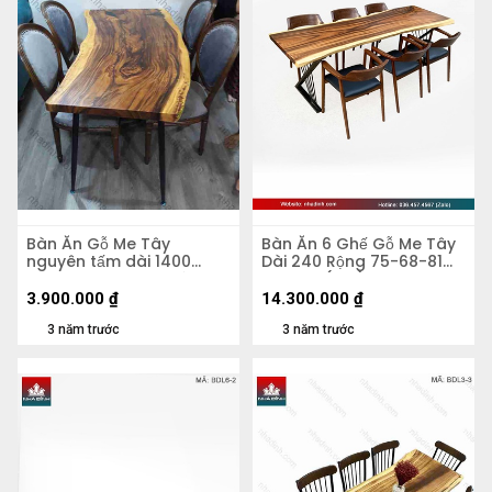
Bàn Ăn Gỗ Me Tây
Bàn Ăn 6 Ghế Gỗ Me Tây
nguyên tấm dài 1400
Dài 240 Rộng 75-68-81
rộng 900-710-610 dày 53
Cao 75 (cm)
(mm)
3.900.000
₫
14.300.000
₫
3 năm trước
3 năm trước