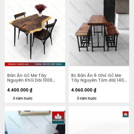
Bàn Ăn Gỗ Me Tây
Bộ Bàn Ăn 6 Ghế Gỗ Me
Nguyên Khối Dài 1000
Tây Nguyên Tấm dài 140
Rộng 590 - 870 dày 50
rộng 53-66 dày 4,5 (cm)
cao 750 (mm)
4.400.000
₫
4.060.000
₫
3 năm trước
3 năm trước