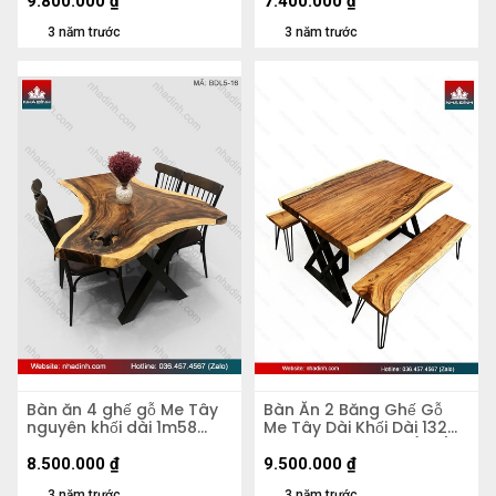
9.800.000
₫
7.400.000
₫
3 năm trước
3 năm trước
Bàn ăn 4 ghế gỗ Me Tây
Bàn Ăn 2 Băng Ghế Gỗ
nguyên khối dài 1m58
Me Tây Dài Khối Dài 132
rộng 82-67-1m11 dày 6,5
Rộng 88-89 Dày 7 (cm)
(cm)
8.500.000
₫
9.500.000
₫
3 năm trước
3 năm trước