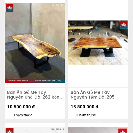
Bàn Ăn Gỗ Me Tây
Bàn Ăn Gỗ Me Tây
Nguyên Khối Dài 262 Rộng
Nguyên Tấm Dài 205
117-90-110 Dày 5,3 Cao 75
Rộng 103-97-98 Dày 7
(cm)
(cm)
10.500.000
₫
15.800.000
₫
3 năm trước
3 năm trước