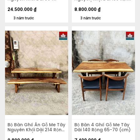
Rộng 95-85-92 Dày 6,7
75-80 (cm)
Cao 75 (cm)
24.500.000
₫
8.800.000
₫
3 năm trước
3 năm trước
Bộ Bàn Ghế Ăn Gỗ Me Tây
Bộ Bàn 4 Ghế Gỗ Me Tây
Nguyên Khối Dài 214 Rộng
Dài 140 Rộng 65-70 (cm)
73-84-72 (cm)