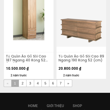
Tủ Quần Áo Gỗ Sồi Cao
Tủ Quần Áo Gỗ Sồi Cao 89
187 Ngang 40 Rộng 52
Ngang 190 Rộng 52 (cm)
(cm)
10.500.000
₫
20.800.000
₫
2 năm trước
2 năm trước
«
1
2
3
4
5
6
7
»
HOME
GIỚI THIỆU
SHOP