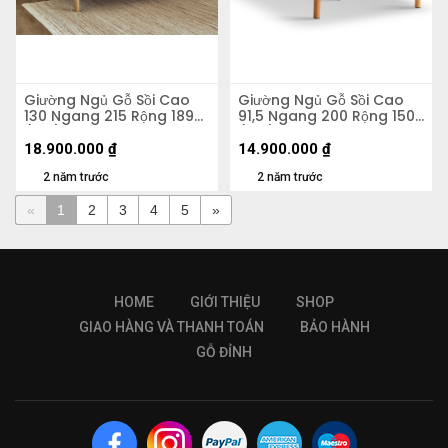
Giường Ngủ Gỗ Sồi Cao
Giường Ngủ Gỗ Sồi Cao
130 Ngang 215 Rộng 189
91,5 Ngang 200 Rộng 150
(cm)
(cm)
18.900.000
₫
14.900.000
₫
2 năm trước
2 năm trước
«
1
2
3
4
5
»
HOME
GIỚI THIỆU
SHOP
GIAO HÀNG VÀ THANH TOÁN
BẢO HÀNH
GỖ ĐỈNH