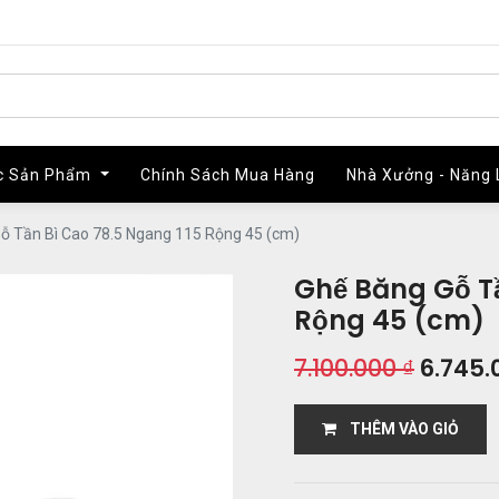
c Sản Phẩm
c Sản Phẩm
Chính Sách Mua Hàng
Chính Sách Mua Hàng
Nhà Xưởng - Năng 
Nhà Xưởng - Năng 
ỗ Tần Bì Cao 78.5 Ngang 115 Rộng 45 (cm)
Ghế Băng Gỗ Tầ
Rộng 45 (cm)
7.100.000
₫
6.745.
THÊM VÀO GIỎ