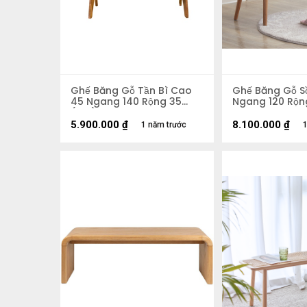
Ghế Băng Gỗ Tần Bì Cao
Ghế Băng Gỗ S
45 Ngang 140 Rộng 35
Ngang 120 Rộn
(cm)
5.900.000
₫
8.100.000
₫
1 năm trước
1