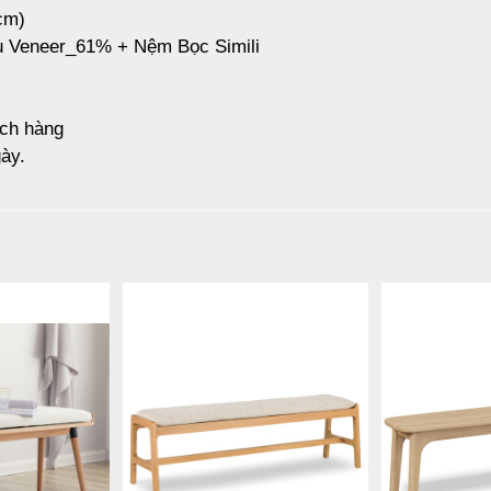
cm)
u Veneer_61% + Nệm Bọc Simili
ách hàng
ày.