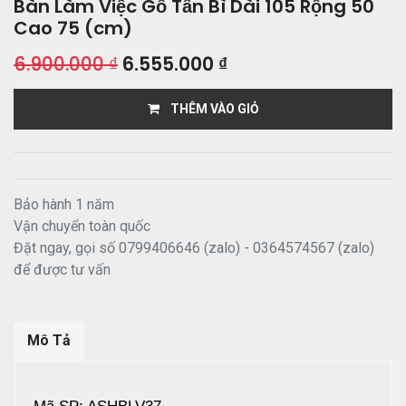
Bàn Làm Việc Gỗ Tần Bì Dài 105 Rộng 50
Cao 75 (cm)
6.900.000
₫
6.555.000
₫
THÊM VÀO GIỎ
Bảo hành 1 năm
Vận chuyển toàn quốc
Đặt ngay, gọi số 0799406646 (zalo) - 0364574567 (zalo)
để được tư vấn
Mô Tả
Mã SP: ASHBLV37