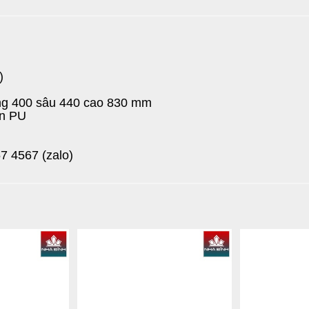
)
ộng 400 sâu 440 cao 830 mm
ện PU
7 4567 (zalo)