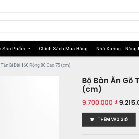
c Sản Phẩm
c Sản Phẩm
Chính Sách Mua Hàng
Chính Sách Mua Hàng
Nhà Xưởng - Năng 
Nhà Xưởng - Năng 
 Tần Bì Dài 160 Rộng 80 Cao 75 (cm)
Bộ Bàn Ăn Gỗ T
(cm)
9.700.000
₫
9.215.
THÊM VÀO GIỎ