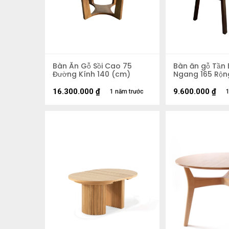
Bàn Ăn Gỗ Sồi Cao 75
Bàn ăn gỗ Tần 
Đường Kính 140 (cm)
Ngang 165 Rộn
16.300.000
₫
9.600.000
₫
1 năm trước
1