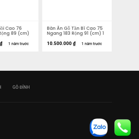
Sồi Cao 76
Bàn Ăn Gỗ Tần Bì Cao 75
Rộng 89 (cm)
Ngang 183 Rộng 91 (cm) 1
₫
10.500.000
₫
1 năm trước
1 năm trước
H
GỖ ĐỈNH