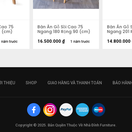
Cao 75
Bàn Ăn Gỗ Sồi Cao 75
Bàn Ăn Gỗ 
0 (cm)
Ngang 180 Rộng 90 (cm)
Ngang 201 
16.500.000
₫
14.800.000
 năm trước
1 năm trước
ỚI THIỆU
SHOP
GIAO HÀNG VÀ THANH TOÁN
BẢO HÀN
Copyright © 2025. Bản Quyền Thuộc Về Nhà Đỉnh Furniture.