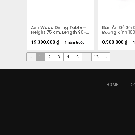
Ash Wood Dining Table –
Bàn Ăn Gỗ Sồi 
Height 75 cm, Length 90–
Đường Kính 10
200 cm, Width 90 cm
19.300.000
₫
8.500.000
₫
1 năm trước
1
«
1
2
3
4
5
...
13
»
HOME
GI