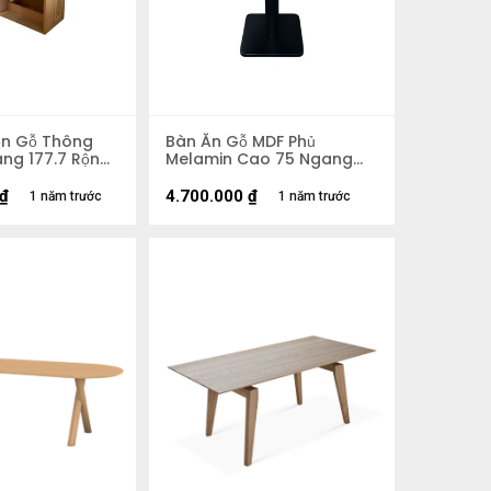
n Gỗ Thông
Bàn Ăn Gỗ MDF Phủ
ang 177.7 Rộng
Melamin Cao 75 Ngang
100 Rộng 80cm
₫
4.700.000
₫
1 năm trước
1 năm trước