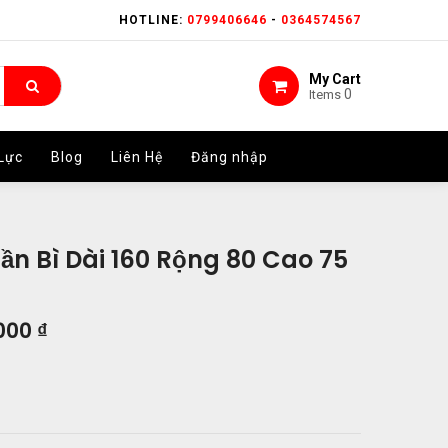
HOTLINE:
HOTLINE:
0799406646
0799406646
-
-
0364574567
0364574567
My Cart
My Cart
0
0
Items
Items
Lực
Lực
Blog
Blog
Liên Hệ
Liên Hệ
Đăng nhập
Đăng nhập
ần Bì Dài 160 Rộng 80 Cao 75
000
₫