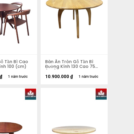
Gỗ Tần Bì Cao
Bàn Ăn Tròn Gỗ Tần Bì
ính 100 (cm)
Đường Kính 130 Cao 75
(cm)
₫
10.900.000
₫
1 năm trước
1 năm trước