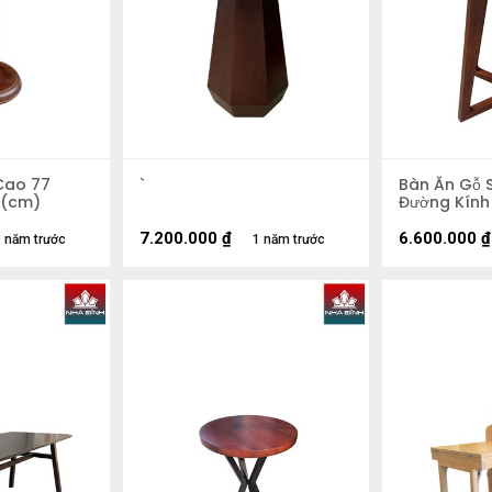
Cao 77
`
Bàn Ăn Gỗ 
 (cm)
Đường Kính
7.200.000
₫
6.600.000
₫
 năm trước
1 năm trước