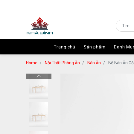
Trang chủ
Trang chủ
Sản phẩm
Sản phẩm
Danh Mụ
Danh Mụ
Home
Nội Thất Phòng Ăn
Bàn Ăn
Bộ Bàn Ăn Gỗ