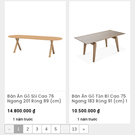
Bàn Ăn Gỗ Sồi Cao 76
Bàn Ăn Gỗ Tần Bì Cao 75
Ngang 201 Rộng 89 (cm)
Ngang 183 Rộng 91 (cm) 1
14.800.000
₫
10.500.000
₫
1 năm trước
1 năm trước
«
1
2
3
4
5
...
13
»