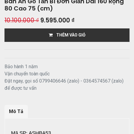
Bàn Ăn Gỗ Tần Bì Đơn Giản Dài 160 Rộng
80 Cao 75 (cm)
10.100.000
₫
9.595.000
₫
THÊM VÀO GIỎ
Bảo hành 1 năm
Vận chuyển toàn quốc
Đặt ngay, gọi số 0799406646 (zalo) - 0364574567 (zalo)
để được tư vấn
Mô Tả
Mã SP: ASHBA53