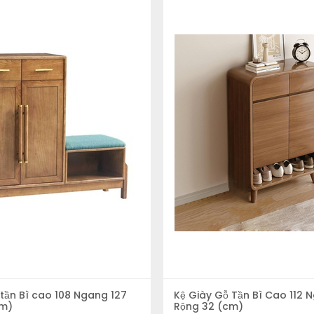
g minh giúp tiết kiệm diện tích cho ngôi nhà mà vẫn đảm bảo chứa đủ 
ho gia đình
để chọn được mẫu ưng ý nhất cho gia đình mình nhé
ẫu ưng ý. Bạn cần đo đạc thật cẩn thận về kích thước vị trí đặt t
 diện tích nhỏ thì cũng không nên lựa chọn sản phẩm có kích thước q
 tần Bì cao 108 Ngang 127
Kệ Giày Gỗ Tần Bì Cao 112 
cm)
Rộng 32 (cm)