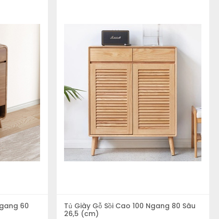
lượng giày của bạn
ủ - kệ giày để đảm bảo có thể chọn lựa được sản phẩm phù hợp và
uá lớn hoặc ngược lại sẽ gây mất cân đối cho không gian.
Ngang 60
Tủ Giày Gỗ Sồi Cao 100 Ngang 80 Sâu
26,5 (cm)