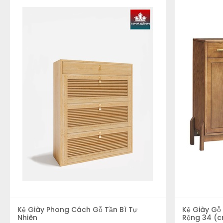
Với thiết kế thôn
Kinh nghiệm chọn mua tủ - kệ giày phù hợp c
Khi chọn mua tủ - kệ giày bạn cần lưu ý những kinh nghiệm sau 
Kích thước tủ - kệ đựng giày
Đối với yếu tố này bạn cần qua tâm hàng đầu để chọn lựa được m
đặt đúng vị trí đã chuẩn bị từ trước. Đối với những căn phòng có
Kệ Giày Phong Cách Gỗ Tần Bì Tự
Kệ Giày Gỗ
Nhiên
Rộng 34 (