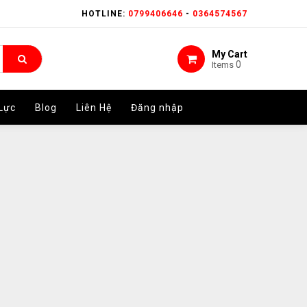
HOTLINE:
HOTLINE:
0799406646
0799406646
-
-
0364574567
0364574567
My Cart
My Cart
0
0
Items
Items
Lực
Lực
Blog
Blog
Liên Hệ
Liên Hệ
Đăng nhập
Đăng nhập