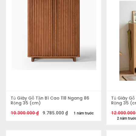
Tủ Giày Gỗ Tần Bì Cao 118 Ngang 86
Tủ Giày Gỗ
Rộng 35 (cm)
Rộng 35 (c
10.300.000
₫
9.785.000
₫
12.000.000
1 năm trước
2 năm trướ