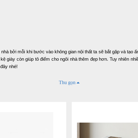
gôi nhà bởi mỗi khi bước vào không gian nội thất ta sẽ bắt gặp và tạo
tủ - kệ giày còn giúp tô điểm cho ngôi nhà thêm đẹp hơn. Tuy nhiên
 đây nhé!
Thu gọn
p hiệu quả đồng thời còn giúp trang trí thêm cho không gian ngôi nhà
 nhìn vẻ bề ngoài thì thì chưa thấy rõ được sự khác biệt của tủ - k
hững mẫu tủ - kệ hiện nay có thể nâng mức tối đa lên 30 đôi nên rất t