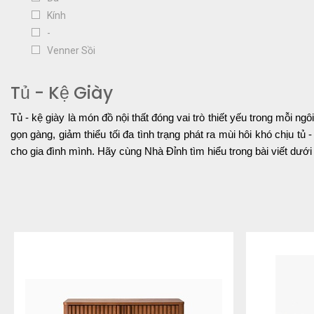
Kính
-
Venner Sồi
Tủ - Kệ Giày
Tủ - kệ giày là món đồ nội thất đóng vai trò thiết yếu trong mỗi n
gọn gàng, giảm thiểu tối đa tình trạng phát ra mùi hôi khó chịu 
cho gia đình mình. Hãy cùng Nhà Đỉnh tìm hiểu trong bài viết dưới
Thế nào là tủ - kệ giày thông minh?
Tủ - kệ giày dép là món đồ nội thất có công dụng cất giữ giày dé
sản phẩm mang tính ứng dụng cao của ngành nội thất. Nếu như chỉ
mẫu tủ truyền thống chỉ có thể đựng được 10 đôi giày dép thì với n