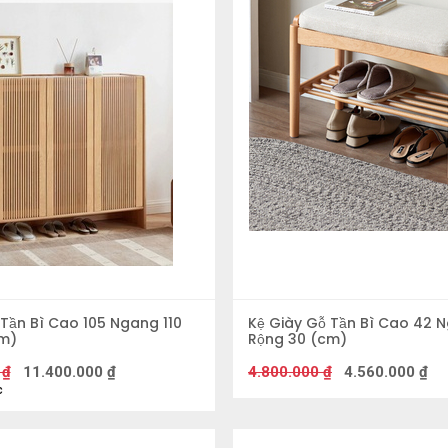
 Tần Bì Cao 105 Ngang 110
Kệ Giày Gỗ Tần Bì Cao 42 
m)
Rộng 30 (cm)
₫
11.400.000
₫
4.800.000
₫
4.560.000
₫
c