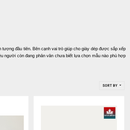
 ấn tượng đầu tiên. Bên cạnh vai trò giúp cho giày dép được sắp xếp
 nhiều người còn đang phân vân chưa biết lựa chọn mẫu nào phù hợp
SORT BY
 thêm gọn gàng đẹp mắt hơn. Kể từ khi ra đời tủ giày dép chính là
ệ giày với những mẫu tủ truyền thống thông thường. Điển hình như
iện lợi cho quá trình sử dụng.